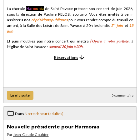
La chorale
Ha
rm
on
ia
de Saint Pavace prépare son concert de juin 2026,
sous la direction de Pauline PELOSI, soprano. Vous êtes invités à venir
assister à nos
répétitions publiques
pour vous rendre compte du travail en
er
amont, à la Salle des Loisirs de Saint Pavace à 20h les lundis
1
juin
et
15
juin
l'Opéra à votre port(é)e
Et puis n'oubliez pas notre concert qui mettra
, à
l'Eglise de Saint Pavace :
samedi 20 juin à 20h
.
Réservations
Lire la suite
0 commentaire
Dans
Notre choeur (adultes)
Nouvelle présidente pour Harmonia
Par
Jean-Claude Gouhier