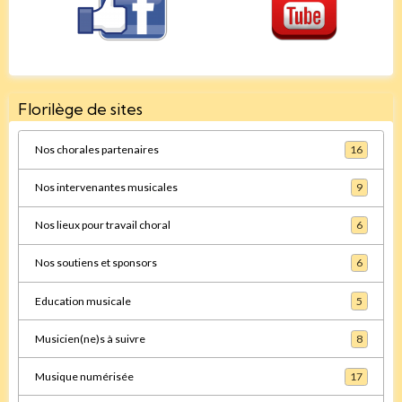
Florilège de sites
Nos chorales partenaires
16
Nos intervenantes musicales
9
Nos lieux pour travail choral
6
Nos soutiens et sponsors
6
Education musicale
5
Musicien(ne)s à suivre
8
Musique numérisée
17