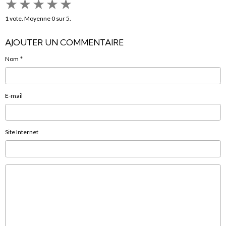
★
★
★
★
★
1
vote. Moyenne
0
sur 5.
AJOUTER UN COMMENTAIRE
Nom
E-mail
Site Internet