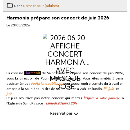
Dans
Notre choeur (adultes)
Harmonia prépare son concert de juin 2026
Le 23/03/2026
La chorale
Ha
rm
on
ia
de Saint Pavace prépare son concert de juin 2026,
sous la direction de Pauline PELOSI, soprano. Vous êtes invités à venir
assister à nos
répétitions publiques
pour vous rendre compte du travail en
er
amont, à la Salle des Loisirs de Saint Pavace à 20h les lundis
1
juin
et
15
juin
l'Opéra à votre port(é)e
Et puis n'oubliez pas notre concert qui mettra
, à
l'Eglise de Saint Pavace :
samedi 20 juin à 20h
.
Réservations