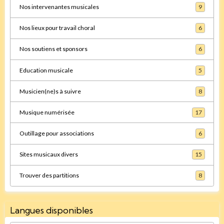
Nos intervenantes musicales
9
Nos lieux pour travail choral
6
Nos soutiens et sponsors
6
Education musicale
5
Musicien(ne)s à suivre
8
Musique numérisée
17
Outillage pour associations
6
Sites musicaux divers
15
Trouver des partitions
8
Langues disponibles