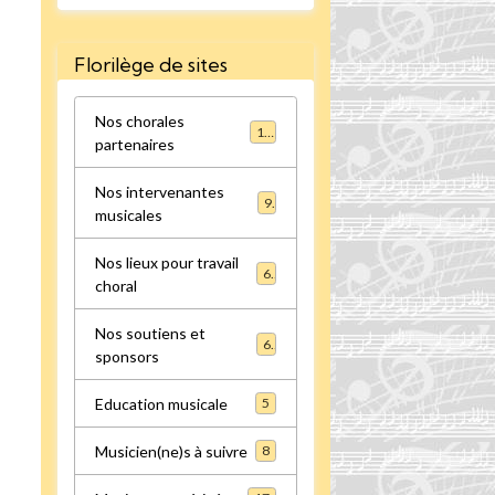
Florilège de sites
Nos chorales
16
partenaires
Nos intervenantes
9
musicales
Nos lieux pour travail
6
choral
Nos soutiens et
6
sponsors
Education musicale
5
Musicien(ne)s à suivre
8