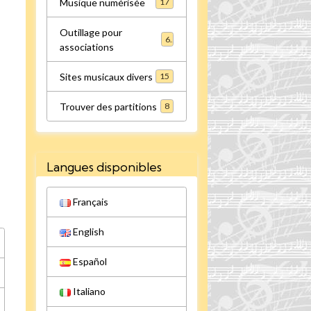
Musique numérisée
17
Outillage pour
6
associations
Sites musicaux divers
15
Trouver des partitions
8
Langues disponibles
Français
English
Español
Italiano