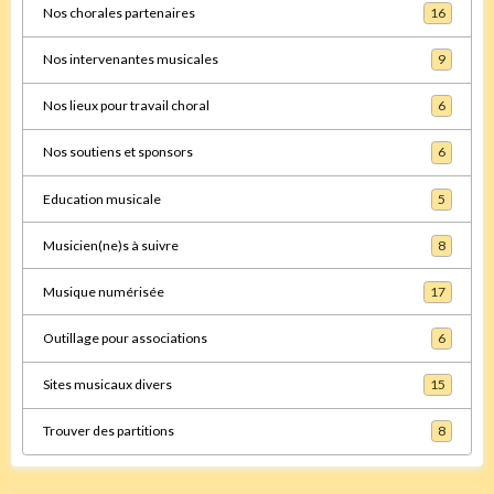
Nos chorales partenaires
16
Nos intervenantes musicales
9
Nos lieux pour travail choral
6
Nos soutiens et sponsors
6
Education musicale
5
Musicien(ne)s à suivre
8
Musique numérisée
17
Outillage pour associations
6
Sites musicaux divers
15
Trouver des partitions
8