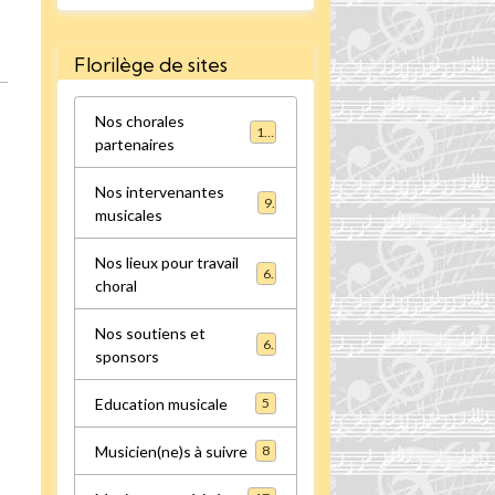
Florilège de sites
Nos chorales
16
partenaires
Nos intervenantes
9
musicales
Nos lieux pour travail
6
choral
Nos soutiens et
6
sponsors
Education musicale
5
Musicien(ne)s à suivre
8