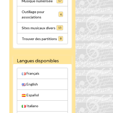
Musique numérisée
17
Outillage pour
6
associations
Sites musicaux divers
15
Trouver des partitions
8
Langues disponibles
Français
English
Español
Italiano