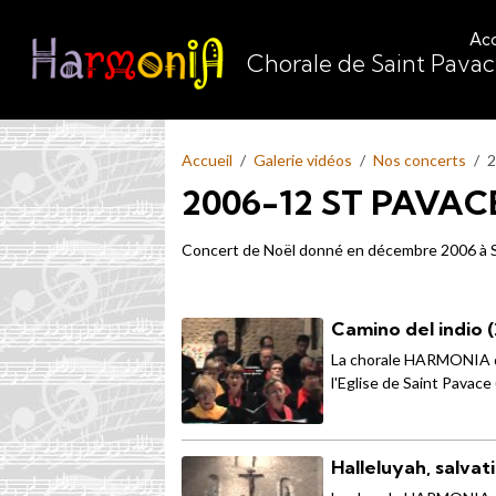
Acc
Chorale de Saint Pava
Accueil
Galerie vidéos
Nos concerts
2
2006-12 ST PAVAC
Concert de Noël donné en décembre 2006 à S
Camino del indio 
La chorale HARMONIA de
l'Eglise de Saint Pavace 
Halleluyah, salva