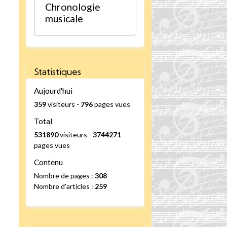
Chronologie
musicale
Statistiques
Aujourd'hui
359
visiteurs -
796
pages vues
Total
531890
visiteurs -
3744271
pages vues
Contenu
Nombre de pages :
308
Nombre d'articles :
259