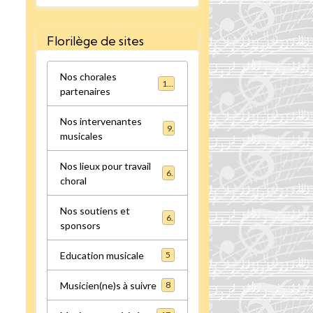
Florilège de sites
Nos chorales
16
partenaires
Nos intervenantes
9
musicales
Nos lieux pour travail
6
choral
Nos soutiens et
6
sponsors
Education musicale
5
Musicien(ne)s à suivre
8