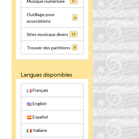
Musique numérisée
17
Outillage pour
6
associations
Sites musicaux divers
15
Trouver des partitions
8
Langues disponibles
Français
English
Español
Italiano