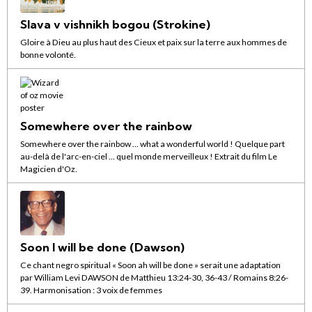
Slava v vishnikh bogou (Strokine)
Gloire à Dieu au plus haut des Cieux et paix sur la terre aux hommes de
bonne volonté.
Somewhere over the rainbow
Somewhere over the rainbow ... what a wonderful world ! Quelque part
au-delà de l'arc-en-ciel ... quel monde merveilleux ! Extrait du film Le
Magicien d'Oz.
Soon I will be done (Dawson)
Ce chant negro spiritual « Soon ah will be done » serait une adaptation
par William Levi DAWSON de Matthieu 13:24-30, 36-43 / Romains 8:26-
39. Harmonisation : 3 voix de femmes