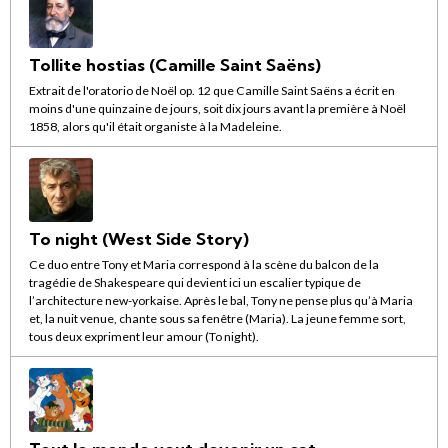
Tollite hostias (Camille Saint Saëns)
Extrait de l'oratorio de Noël op. 12 que Camille Saint Saëns a écrit en
moins d'une quinzaine de jours, soit dix jours avant la première à Noël
1858, alors qu'il était organiste à la Madeleine.
To night (West Side Story)
Ce duo entre Tony et Maria correspond à la scène du balcon de la
tragédie de Shakespeare qui devient ici un escalier typique de
l’architecture new-yorkaise. Après le bal, Tony ne pense plus qu’à Maria
et, la nuit venue, chante sous sa fenêtre (Maria). La jeune femme sort,
tous deux expriment leur amour (To night).