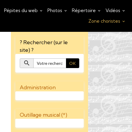
Pépites du web
Photos
Répertoire
Vidéos
Zone choristes
? Rechercher (sur le
site) ?
OK
Administration
Outillage musical (*)