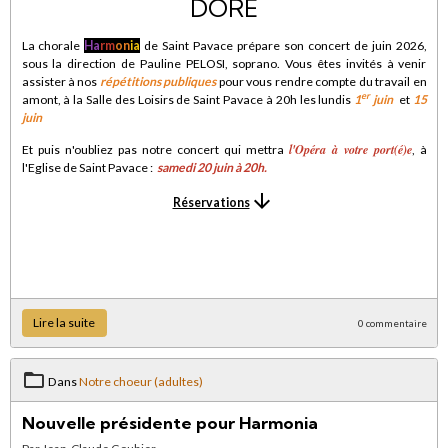
La chorale
Ha
rm
on
ia
de Saint Pavace prépare son concert de juin 2026,
sous la direction de Pauline PELOSI, soprano. Vous êtes invités à venir
assister à nos
répétitions publiques
pour vous rendre compte du travail en
er
amont, à la Salle des Loisirs de Saint Pavace à 20h les lundis
1
juin
et
15
juin
l'Opéra à votre port(é)e
Et puis n'oubliez pas notre concert qui mettra
, à
l'Eglise de Saint Pavace :
samedi 20 juin à 20h
.
Réservations
Lire la suite
0 commentaire
Dans
Notre choeur (adultes)
Nouvelle présidente pour Harmonia