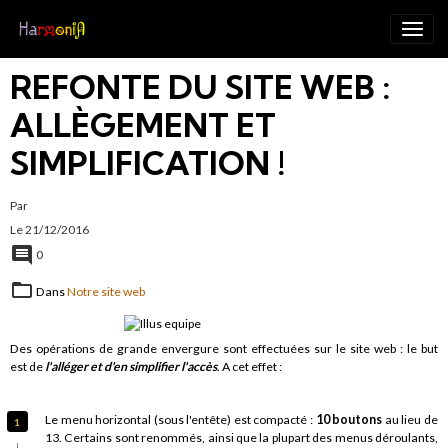
REFONTE DU SITE WEB :
ALLÈGEMENT ET
SIMPLIFICATION !
Par
Le 21/12/2016
0
Dans
Notre site web
Des opérations de grande envergure sont effectuées sur le site web : le but
est de
l'alléger et d'en simplifier l'accès
. A cet effet :
Le menu horizontal (sous l'entête) est compacté :
10 boutons
au lieu de
13. Certains sont renommés, ainsi que la plupart des menus déroulants,