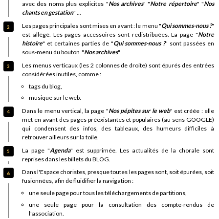
avec des noms plus explicites "
Nos archives
" "
Notre répertoire
" "
Nos
chants en gestation
" ...
Les pages principales sont mises en avant : le menu "
Qui sommes-nous ?
"
est allégé. Les pages accessoires sont redistribuées. La page "
Notre
histoire
" et certaines parties de "
Qui sommes-nous ?
" sont passées en
sous-menu du bouton "
Nos archives
"
Les menus verticaux (les 2 colonnes de droite) sont épurés des entrées
considérées inutiles, comme :
tags du blog,
musique sur le web.
Dans le menu vertical, la page "
Nos pépites sur le web
" est créée : elle
met en avant des pages préexistantes et populaires (au sens GOOGLE)
qui condensent des infos, des tableaux, des humeurs difficiles à
retrouver ailleurs sur la toile.
La page "
Agenda
" est supprimée. Les actualités de la chorale sont
reprises dans les billets du BLOG.
Dans l'Espace choristes, presque toutes les pages sont, soit épurées, soit
fusionnées, afin de fluidifier la navigation :
une seule page pour tous les téléchargements de partitions,
une seule page pour la consultation des compte-rendus de
l'association.