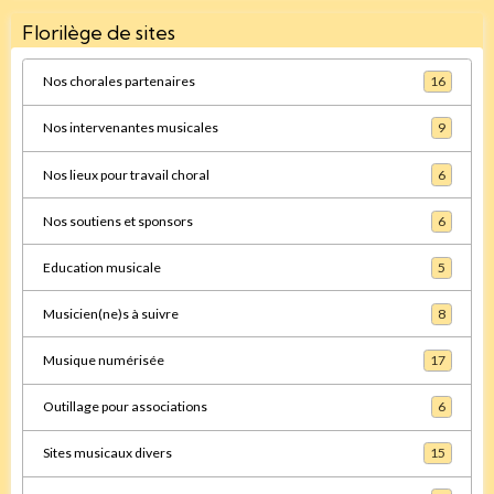
Florilège de sites
Nos chorales partenaires
16
Nos intervenantes musicales
9
Nos lieux pour travail choral
6
Nos soutiens et sponsors
6
Education musicale
5
Musicien(ne)s à suivre
8
Musique numérisée
17
Outillage pour associations
6
Sites musicaux divers
15