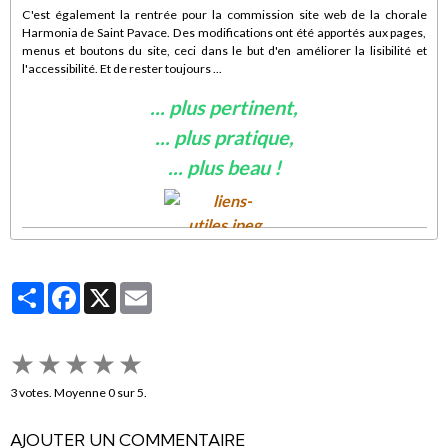
C'est également la rentrée pour la commission site web de la chorale
Harmonia de Saint Pavace. Des modifications ont été apportés aux pages,
menus et boutons du site, ceci dans le but d'en améliorer la lisibilité et
l'accessibilité. Et de rester toujours ...
... plus pertinent,
... plus pratique,
... plus beau !
Nous espérons que les principales améliorations permettront à tous les
internautes de naviguer confortablement sur notre site.
Partager
Facebook
X
Email
★
★
★
★
★
3
votes. Moyenne
0
sur 5.
AJOUTER UN COMMENTAIRE