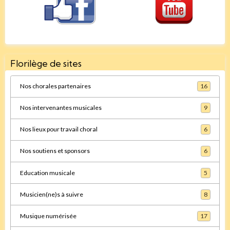
Florilège de sites
Nos chorales partenaires
16
Nos intervenantes musicales
9
Nos lieux pour travail choral
6
Nos soutiens et sponsors
6
Education musicale
5
Musicien(ne)s à suivre
8
Musique numérisée
17