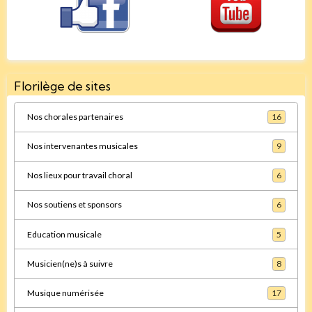
Florilège de sites
Nos chorales partenaires
16
Nos intervenantes musicales
9
Nos lieux pour travail choral
6
Nos soutiens et sponsors
6
Education musicale
5
Musicien(ne)s à suivre
8
Musique numérisée
17