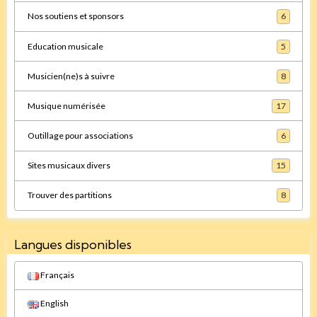
Nos soutiens et sponsors
6
Education musicale
5
Musicien(ne)s à suivre
8
Musique numérisée
17
Outillage pour associations
6
Sites musicaux divers
15
Trouver des partitions
8
Langues disponibles
Français
English