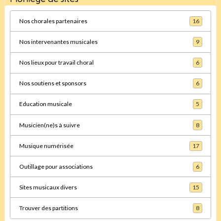
Nos chorales partenaires
16
Nos intervenantes musicales
9
Nos lieux pour travail choral
6
Nos soutiens et sponsors
6
Education musicale
5
Musicien(ne)s à suivre
8
Musique numérisée
17
Outillage pour associations
6
Sites musicaux divers
15
Trouver des partitions
8