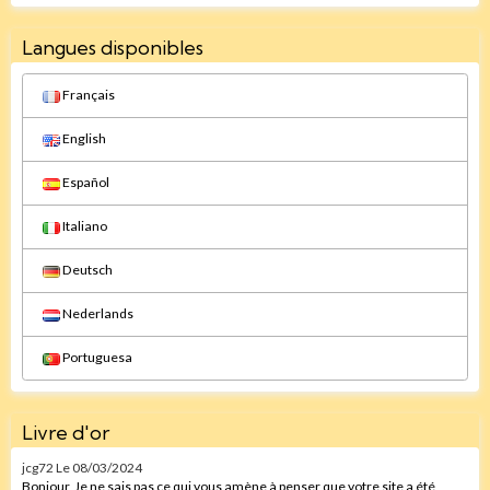
Langues disponibles
Français
English
Español
Italiano
Deutsch
Nederlands
Portuguesa
Livre d'or
jcg72
Le 08/03/2024
Bonjour, Je ne sais pas ce qui vous amène à penser que votre site a été