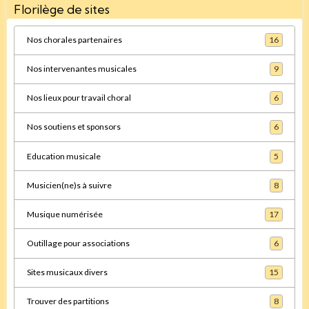
Florilège de sites
Nos chorales partenaires
16
Nos intervenantes musicales
9
Nos lieux pour travail choral
6
Nos soutiens et sponsors
6
Education musicale
5
Musicien(ne)s à suivre
8
Musique numérisée
17
Outillage pour associations
6
Sites musicaux divers
15
Trouver des partitions
8