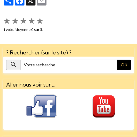
★
★
★
★
★
1
vote. Moyenne
0
sur 5.
? Rechercher (sur le site) ?
OK
Aller nous voir sur ...