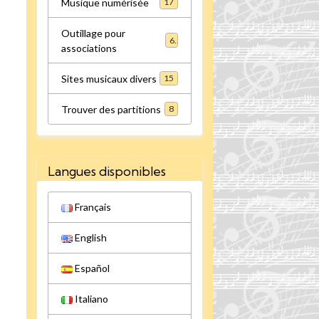
Musique numérisée
17
Outillage pour
6
associations
Sites musicaux divers
15
Trouver des partitions
8
Langues disponibles
Français
English
Español
Italiano