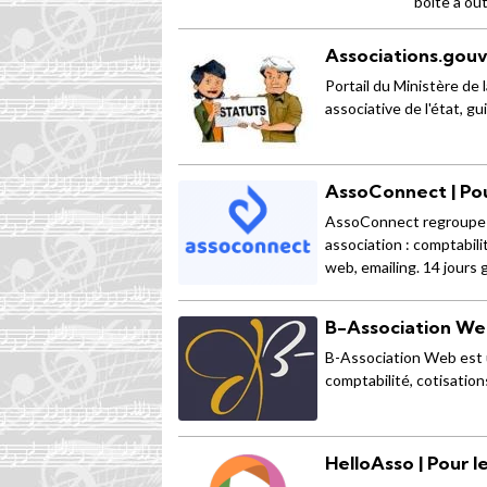
boite à out
Associations.gouv
Portail du Ministère de l
associative de l'état, gui
AssoConnect | Po
AssoConnect regroupe da
association : comptabil
web, emailing. 14 jours 
B-Association Web
B-Association Web est u
comptabilité, cotisations
HelloAsso | Pour l