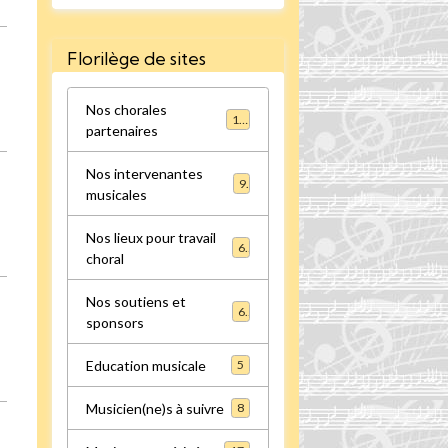
Florilège de sites
Nos chorales
16
partenaires
Nos intervenantes
9
musicales
Nos lieux pour travail
6
choral
Nos soutiens et
6
sponsors
Education musicale
5
Musicien(ne)s à suivre
8