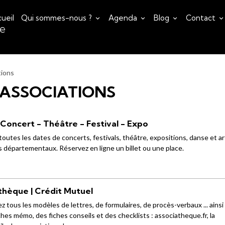
ueil
Qui sommes-nous ?
Agenda
Blog
Contact
ce
tions
 ASSOCIATIONS
 Concert - Théâtre - Festival - Expo
outes les dates de concerts, festivals, théâtre, expositions, danse et ar
ls départementaux. Réservez en ligne un billet ou une place.
thèque | Crédit Mutuel
z tous les modèles de lettres, de formulaires, de procès-verbaux ... ainsi
ches mémo, des fiches conseils et des checklists : associatheque.fr, la