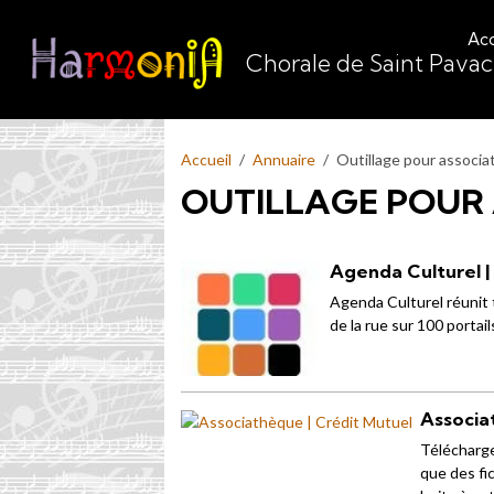
Acc
Chorale de Saint Pava
Accueil
Annuaire
Outillage pour associa
OUTILLAGE POUR
Agenda Culturel |
Agenda Culturel réunit t
de la rue sur 100 portai
Associa
Télécharge
que des fi