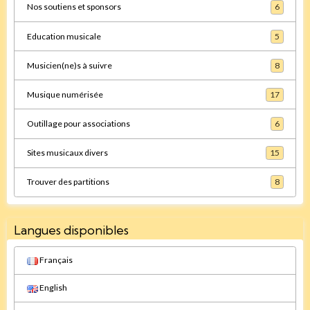
Nos soutiens et sponsors
6
Education musicale
5
Musicien(ne)s à suivre
8
Musique numérisée
17
Outillage pour associations
6
Sites musicaux divers
15
Trouver des partitions
8
Langues disponibles
Français
English