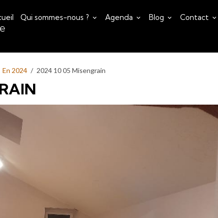
ueil
Qui sommes-nous ?
Agenda
Blog
Contact
ce
En 2024
2024 10 05 Misengrain
GRAIN