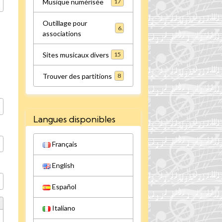
Musique numérisée
17
Outillage pour
6
associations
Sites musicaux divers
15
Trouver des partitions
8
Langues disponibles
Français
English
Español
Italiano