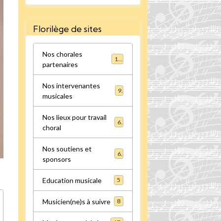
Florilège de sites
Nos chorales
16
partenaires
Nos intervenantes
9
musicales
Nos lieux pour travail
6
choral
Nos soutiens et
6
sponsors
Education musicale
5
Musicien(ne)s à suivre
8