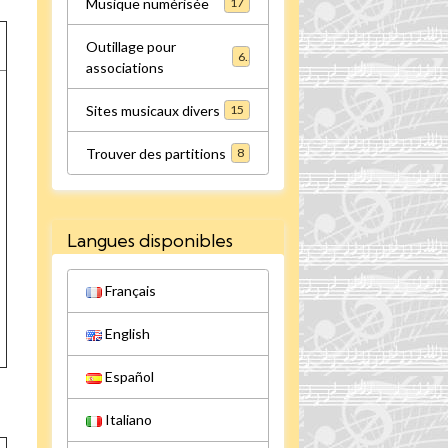
Musique numérisée
17
Outillage pour
6
associations
Sites musicaux divers
15
Trouver des partitions
8
Langues disponibles
Français
English
Español
Italiano