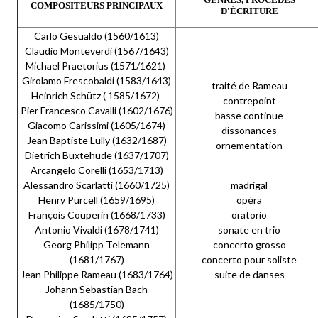
COMPOSITEURS PRINCIPAUX
D'ÉCRITURE
Carlo Gesualdo (1560/1613)
Claudio Monteverdi (1567/1643)
Michael Praetorius (1571/1621)
Girolamo Frescobaldi (1583/1643)
traité de Rameau
Heinrich Schütz ( 1585/1672)
contrepoint
Pier Francesco Cavalli (1602/1676)
basse continue
Giacomo Carissimi (1605/1674)
dissonances
Jean Baptiste Lully (1632/1687)
ornementation
Dietrich Buxtehude (1637/1707)
Arcangelo Corelli (1653/1713)
Alessandro Scarlatti (1660/1725)
madrigal
Henry Purcell (1659/1695)
opéra
François Couperin (1668/1733)
oratorio
Antonio Vivaldi (1678/1741)
sonate en trio
Georg Philipp Telemann
concerto grosso
(1681/1767)
concerto pour soliste
Jean Philippe Rameau (1683/1764)
suite de danses
Johann Sebastian Bach
(1685/1750)