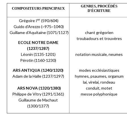
GENRES, PROCÉDÉS
COMPOSITEURS PRINCIPAUX
D'ÉCRITURE
er
Grégoire I
(590/604)
Guido d'Arezzo (~975~1040)
Guillame d'Aquitaine (1071/1127)
chant grégorien
troubadours et trouvères
ECOLE NOTRE DAME
(1237/1287)
Léonin (1135-1201)
notation musicale, neumes
Pérotin (1160-1230)
ARS ANTIQUA (1240/1320)
modes ecclésiastiques
Adam de la Halle (1237/1297)
hymnes, psaumes, organum
lai, virelai, rondeau
ARS NOVA (1320/1380)
conduit, motet
Philippe de Vitry (1291/1361)
messe polyphonique
Guillaume de Machaut
(1300/1377)