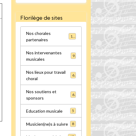
Florilège de sites
Nos chorales
16
partenaires
Nos intervenantes
9
musicales
Nos lieux pour travail
6
choral
Nos soutiens et
6
sponsors
Education musicale
5
Musicien(ne)s à suivre
8