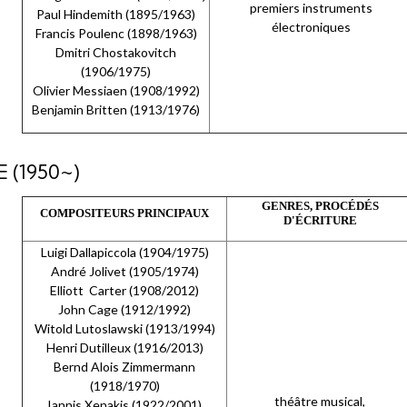
premiers instruments
Paul Hindemith (1895/1963)
électroniques
Francis Poulenc (1898/1963)
Dmitri Chostakovitch
(1906/1975)
Olivier Messiaen (1908/1992)
Benjamin Britten (1913/1976)
(1950~)
GENRES, PROCÉDÉS
COMPOSITEURS PRINCIPAUX
D'ÉCRITURE
Luigi Dallapiccola (1904/1975)
André Jolivet (1905/1974)
Elliott Carter (1908/2012)
John Cage (1912/1992)
Witold Lutoslawski (1913/1994)
Henri Dutilleux (1916/2013)
Bernd Alois Zimmermann
(1918/1970)
théâtre musical,
Iannis Xenakis (1922/2001)