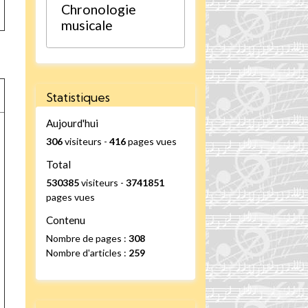
Chronologie
musicale
Statistiques
Aujourd'hui
306
visiteurs -
416
pages vues
Total
530385
visiteurs -
3741851
pages vues
Contenu
Nombre de pages :
308
Nombre d'articles :
259