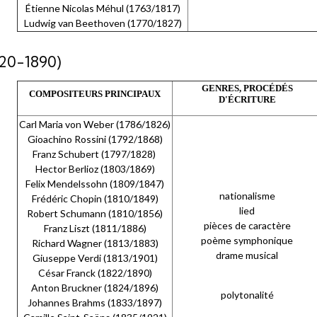
Étienne Nicolas Méhul (1763/1817)
Ludwig van Beethoven (1770/1827)
0-1890)
GENRES, PROCÉDÉS
COMPOSITEURS PRINCIPAUX
D'ÉCRITURE
Carl Maria von Weber (1786/1826)
Gioachino Rossini (1792/1868)
Franz Schubert (1797/1828)
Hector Berlioz (1803/1869)
Felix Mendelssohn (1809/1847)
nationalisme
Frédéric Chopin (1810/1849)
lied
Robert Schumann (1810/1856)
pièces de caractère
Franz Liszt (1811/1886)
poème symphonique
Richard Wagner (1813/1883)
drame musical
Giuseppe Verdi (1813/1901)
César Franck (1822/1890)
Anton Bruckner (1824/1896)
polytonalité
Johannes Brahms (1833/1897)