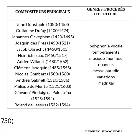
GENRES, PROCÉDÉS
COMPOSITEURS PRINCIPAUX
D'ÉCRITURE
John Dunstable (1380/1453)
Guillaume Dufay (1400/1474)
Johannes Ockeghem (1420/1495)
Josquin des Prez (1450/1521)
polyphonie vocale
Jacob Obrecht ( 1450/1505)
tempéraments
Heinrich Isaac (1450/1517)
musique imprimée
Adrien Willaert (1480/1562)
nuances
Clément Janequin (1485/1558)
messe parodie
Nicolas Gombert (1500/1560)
variations
Andrea Gabrielli (1510/1586)
madrigal
Philippe de Monte (1521/1603)
Giovanni Pierluigi da Palestrina
(1525/1594)
Roland de Lassus (1532/1594)
750)
GENRES, PROCÉDÉS