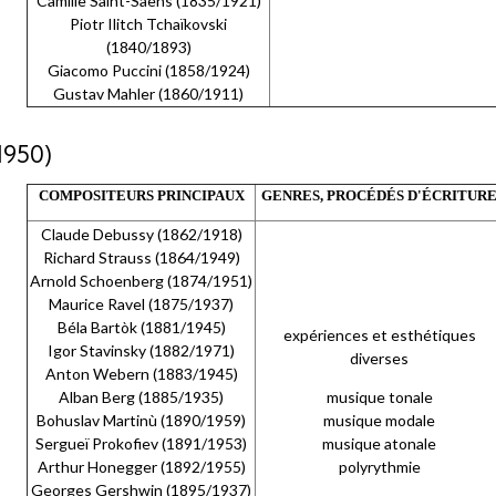
Camille Saint-Saëns (1835/1921)
Piotr Ilitch Tchaïkovski
(1840/1893)
Giacomo Puccini (1858/1924)
Gustav Mahler (1860/1911)
950)
COMPOSITEURS PRINCIPAUX
GENRES, PROCÉDÉS D'ÉCRITUR
Claude Debussy (1862/1918)
Richard Strauss (1864/1949)
Arnold Schoenberg (1874/1951)
Maurice Ravel (1875/1937)
Béla Bartòk (1881/1945)
expériences et esthétiques
Igor Stavinsky (1882/1971)
diverses
Anton Webern (1883/1945)
Alban Berg (1885/1935)
musique tonale
Bohuslav Martinù (1890/1959)
musique modale
Sergueï Prokofiev (1891/1953)
musique atonale
Arthur Honegger (1892/1955)
polyrythmie
Georges Gershwin (1895/1937)