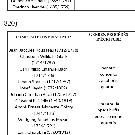
Domenico Scarlatti (1685/1757)
Friedrich Haendel (1685/1759)
1820)
GENRES, PROCÉDÉS
COMPOSITEURS PRINCIPAUX
D'ÉCRITURE
Jean-Jacques Rousseau (1712/1778)
Christoph Willibald Gluck
(1714/1787)
sonate
Carl Philipp Emanuel Bach
concerto
(1714/1788)
symphonie
Johann Stamitz (1717/1757)
quatuor
Josef Haydn (1732/1809)
Johann Christian Bach (1735/1782)
Giovanni Paisiello (1740/1816)
opera seria
André-Ernest-Modeste Grétry
opera buffa
(1741/1813)
opera comique
Wolfgang Amadeus Mozart
oratorio
(1756/1791)
Luigi Cherubini (1760/1842)