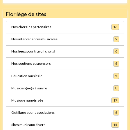
Florilège de sites
Nos chorales partenaires
16
Nos intervenantes musicales
9
Nos lieux pour travail choral
6
Nos soutiens et sponsors
6
Education musicale
5
Musicien(ne)s à suivre
8
Musique numérisée
17
Outillage pour associations
6
Sites musicaux divers
15