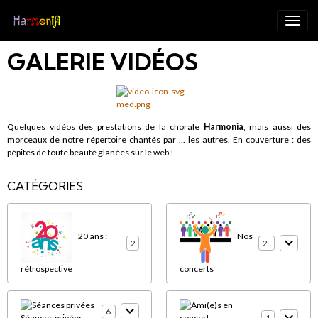
GALERIE VIDÉOS
Quelques vidéos des prestations de la chorale
Harmonia
, mais aussi des
morceaux de notre répertoire chantés par ... les autres. En couverture : des
pépites de toute beauté glanées sur le web !
CATÉGORIES
20 ans :
Nos
2
21
rétrospective
concerts
61
16
Séances privées