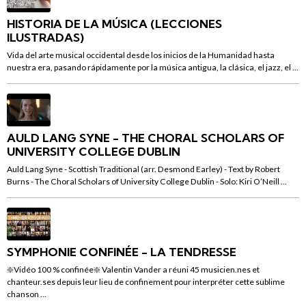
HISTORIA DE LA MÚSICA (LECCIONES
ILUSTRADAS)
Vida del arte musical occidental desde los inicios de la Humanidad hasta
nuestra era, pasando rápidamente por la música antigua, la clásica, el jazz, el ...
AULD LANG SYNE - THE CHORAL SCHOLARS OF
UNIVERSITY COLLEGE DUBLIN
Auld Lang Syne - Scottish Traditional (arr. Desmond Earley) - Text by Robert
Burns - The Choral Scholars of University College Dublin - Solo: Kiri O’Neill ...
SYMPHONIE CONFINÉE - LA TENDRESSE
❇️Vidéo 100 % confinée❇️ Valentin Vander a réuni 45 musicien.nes et
chanteur.ses depuis leur lieu de confinement pour interpréter cette sublime
chanson ...