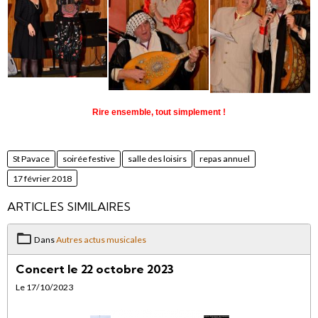
Rire ensemble, tout simplement !
St Pavace
soirée festive
salle des loisirs
repas annuel
17 février 2018
ARTICLES SIMILAIRES
Dans
Autres actus musicales
Concert le 22 octobre 2023
Le 17/10/2023