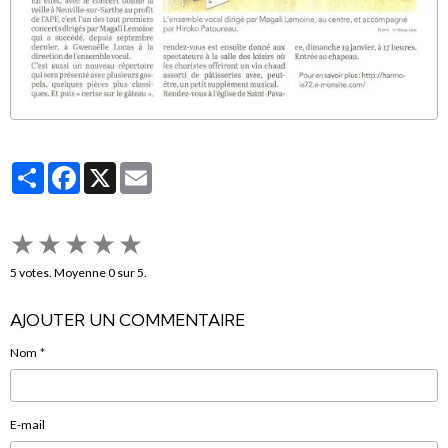
Partager
Facebook
X
Email
★
★
★
★
★
5
votes. Moyenne
0
sur 5.
AJOUTER UN COMMENTAIRE
Nom
E-mail