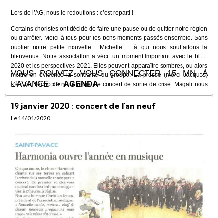
Lors de l’AG, nous le redoutions : c’est reparti !
Certains choristes ont décidé de faire une pause ou de quitter notre région
ou d’arrêter. Merci à tous pour les bons moments passés ensemble. Sans
oublier notre petite nouvelle : Michelle ... à qui nous souhaitons la
bienvenue. Notre association a vécu un moment important avec le bilan
2020 et les perspectives 2021. Elles peuvent apparaître sombres, ou alors
VOUS POUVEZ VOUS CONNECTER 15 MN À
mettre en évidence la solidarité du groupe. La presse (merci Jacques)
L'AVANCE =>
AGENDA
s’est fait l’écho de notre projet de concert de sortie de crise. Magali nous
propose 5 ou 6 chants à partager avec le public. Pour préparer ce concert
(en étant confinés) et conserver la dynamique du groupe, je vous propose
19 janvier 2020 : concert de l'an neuf
de maintenir les réunions ZOOM à partir du
mercredi 4 novembre à
Le 14/01/2020
20h30.