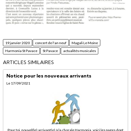
19 janvier 2020
concert de l'an neuf
Magali Le Moine
Harmonia St Pavace
St Pavace
actualités musicales
ARTICLES SIMILAIRES
Notice pour les nouveaux arrivants
Le 17/09/2021
Pour toi, nouvel(le) arrivant(e) à la chorale Harmonia, voici les pages dont