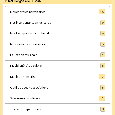
Florilège de sites
Nos chorales partenaires
16
Nos intervenantes musicales
9
Nos lieux pour travail choral
6
Nos soutiens et sponsors
6
Education musicale
5
Musicien(ne)s à suivre
8
Musique numérisée
17
Outillage pour associations
6
Sites musicaux divers
15
Trouver des partitions
8