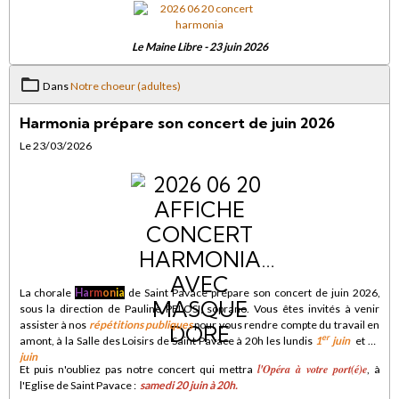
Le Maine Libre - 23 juin 2026
Dans
Notre choeur (adultes)
Harmonia prépare son concert de juin 2026
Le 23/03/2026
La chorale
Ha
rm
on
ia
de Saint Pavace prépare son concert de juin 2026,
sous la direction de Pauline PELOSI, soprano. Vous êtes invités à venir
assister à nos
répétitions publiques
pour vous rendre compte du travail en
er
amont, à la Salle des Loisirs de Saint Pavace à 20h les lundis
1
juin
et
15
juin
l'Opéra à votre port(é)e
Et puis n'oubliez pas notre concert qui mettra
, à
l'Eglise de Saint Pavace :
samedi 20 juin à 20h
.