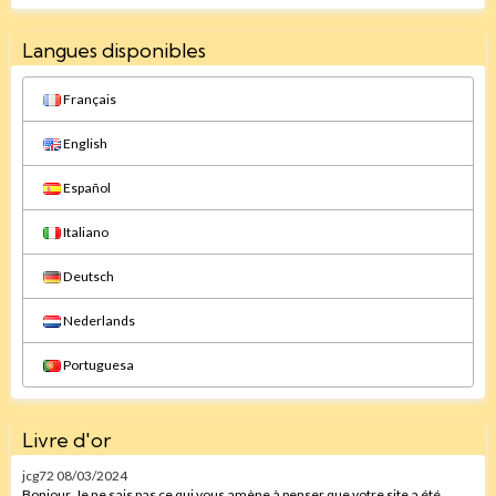
Langues disponibles
Français
English
Español
Italiano
Deutsch
Nederlands
Portuguesa
Livre d'or
jcg72
08/03/2024
Bonjour, Je ne sais pas ce qui vous amène à penser que votre site a été