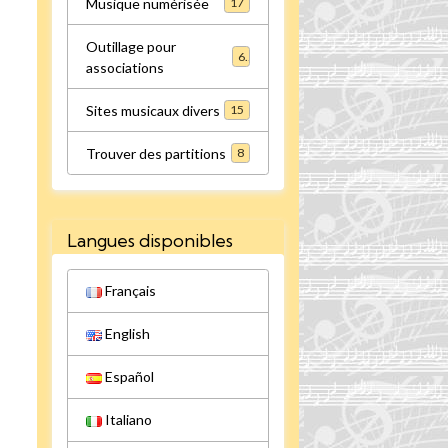
Musique numérisée
17
Outillage pour
6
associations
Sites musicaux divers
15
Trouver des partitions
8
Langues disponibles
Français
English
Español
Italiano