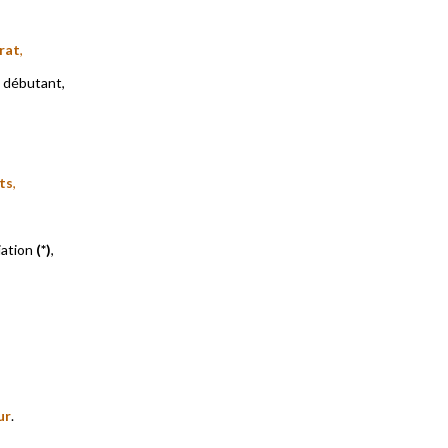
rat
,
 débutant,
ts
,
iation
(*)
,
,
ur
.