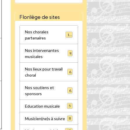
Florilège de sites
Nos chorales
16
partenaires
Nos intervenantes
9
musicales
Nos lieux pour travail
6
choral
Nos soutiens et
6
sponsors
Education musicale
5
Musicien(ne)s à suivre
8