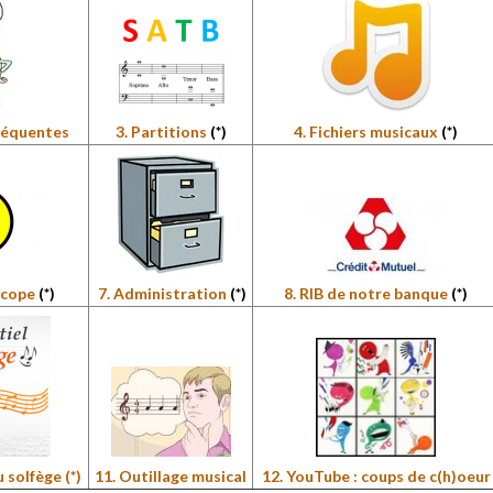
réquentes
3. Partitions
(*)
4. Fichiers musicaux
(*)
scope
(*)
7. Administration
(*)
8. RIB de notre banque
(*)
du solfège
(*)
11. Outillage musical
12. YouTube : coups de c(h)oeur