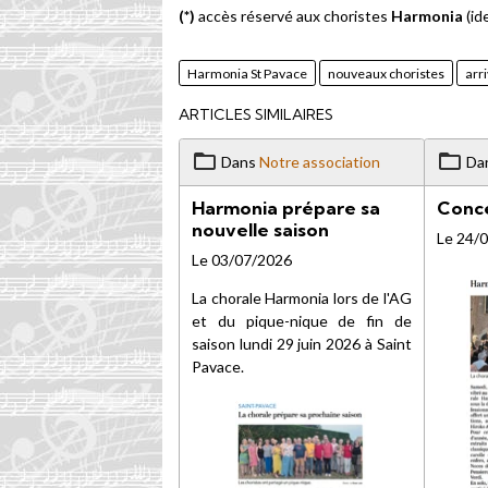
(*)
accès réservé aux choristes
Harmonia
(id
Harmonia St Pavace
nouveaux choristes
arr
ARTICLES SIMILAIRES
Dans
Notre association
Da
Harmonia prépare sa
Conce
nouvelle saison
Le 24/
Le 03/07/2026
La chorale Harmonia lors de l'AG
et du pique-nique de fin de
saison lundi 29 juin 2026 à Saint
Pavace.