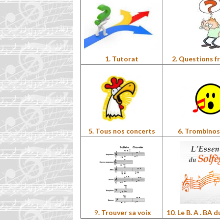
1. Tutorat
2. Questions f
6. Trombino
5. Tous nos concerts
9
. Trouver sa voix
10. Le B. A . BA 