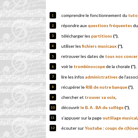
comprendre le fonctionnement du
tuto
répondre aux
questions
fréquentes
du
télécharger les
partitions
(*)
,
utiliser les
fichiers musicaux
(*)
,
retrouver les dates de
tous nos concer
voir le
trombinoscope
de la chorale
(*)
,
lire les infos
administratives
de l'assoc
récupérer le
RIB de notre banque
(*)
,
chercher et
trouver sa voix
,
découvrir
l
e B. A . BA du solfège
(*)
,
s'appuyer sur la page
outillage musical
écouter sur
Youtube : coups de c(h)oe