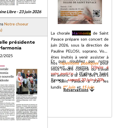
ine Libre - 23 juin 2026
ns
Notre choeur
s)
La chorale
Ha
rm
on
ia
de Saint
Pavace prépare son concert de
lle présidente
juin 2026, sous la direction de
Harmonia
Pauline PELOSI, soprano. Vous
12/2025
êtes invités à venir assister à
Et puis n'oubliez pas notre
nos
répétitions publiques
pour
l'Opéra à
concert qui mettra
vous rendre compte du travail
votre port(é)e
, à l'Eglise de Saint
en amont, à la Salle des Loisirs
Pavace :
samedi 20 juin à 20h
.
de Saint Pavace à 20h les
er
lundis
1
juin
et
15 juin
Réservations