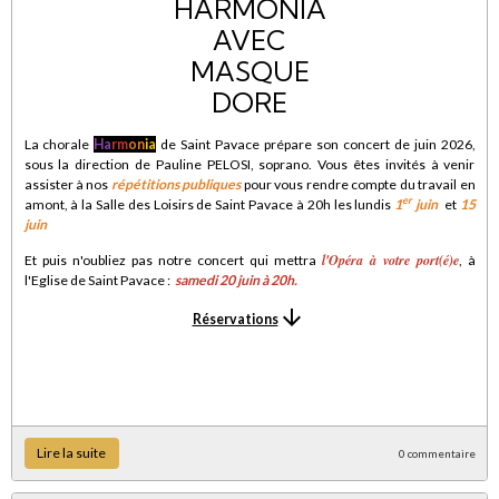
La chorale
Ha
rm
on
ia
de Saint Pavace prépare son concert de juin 2026,
sous la direction de Pauline PELOSI, soprano. Vous êtes invités à venir
assister à nos
répétitions publiques
pour vous rendre compte du travail en
er
amont, à la Salle des Loisirs de Saint Pavace à 20h les lundis
1
juin
et
15
juin
l'Opéra à votre port(é)e
Et puis n'oubliez pas notre concert qui mettra
, à
l'Eglise de Saint Pavace :
samedi 20 juin à 20h
.
Réservations
Lire la suite
0 commentaire