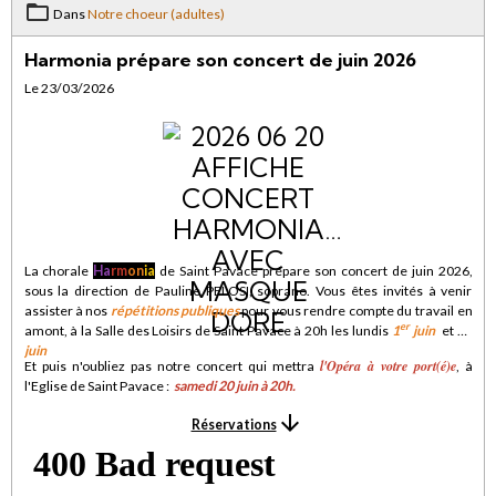
Dans
Notre choeur (adultes)
Harmonia prépare son concert de juin 2026
Le 23/03/2026
La chorale
Ha
rm
on
ia
de Saint Pavace prépare son concert de juin 2026,
sous la direction de Pauline PELOSI, soprano. Vous êtes invités à venir
assister à nos
répétitions publiques
pour vous rendre compte du travail en
er
amont, à la Salle des Loisirs de Saint Pavace à 20h les lundis
1
juin
et
15
juin
l'Opéra à votre port(é)e
Et puis n'oubliez pas notre concert qui mettra
, à
l'Eglise de Saint Pavace :
samedi 20 juin à 20h
.
Réservations