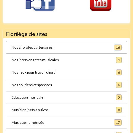
Florilège de sites
Nos chorales partenaires
16
Nos intervenantes musicales
9
Nos lieux pour travail choral
6
Nos soutiens et sponsors
6
Education musicale
5
Musicien(ne)s à suivre
8
Musique numérisée
17