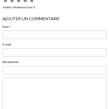
★
★
★
★
★
3
votes. Moyenne
0
sur 5.
AJOUTER UN COMMENTAIRE
Nom
E-mail
Site Internet