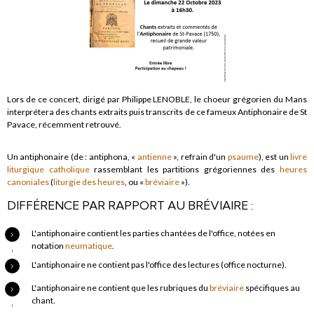
Lors de ce concert, dirigé par Philippe LENOBLE, le choeur grégorien du Mans
interprétera des chants extraits puis transcrits de ce fameux Antiphonaire de St
Pavace, récemment retrouvé.
Un antiphonaire (de : antiphona, «
antienne
», refrain d'un
psaume
), est un
livre
liturgique
catholique
rassemblant les partitions grégoriennes des
heures
canoniales
(
liturgie des heures
, ou «
bréviaire
»).
DIFFÉRENCE PAR RAPPORT AU BRÉVIAIRE :
L'antiphonaire contient les parties chantées de l'office, notées en
notation
neumatique
.
L'antiphonaire ne contient pas l'office des lectures (office nocturne).
L'antiphonaire ne contient que les rubriques du
bréviaire
spécifiques au
chant.