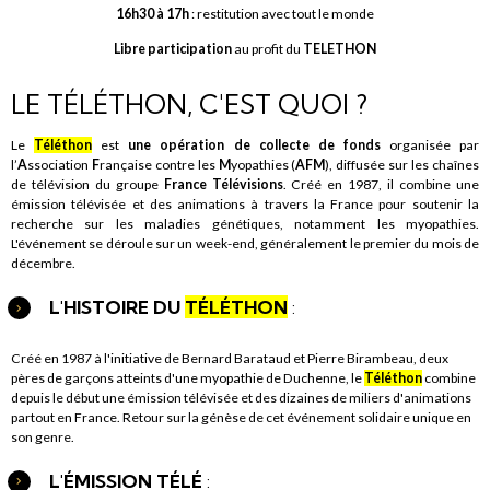
16h30 à 17h
: restitution avec tout le monde
Libre participation
au profit du
TELETHON
LE TÉLÉTHON, C'EST QUOI ?
Le
Téléthon
est
une opération de collecte de fonds
organisée par
l’
A
ssociation
F
rançaise contre les
M
yopathies (
AFM
), diffusée sur les chaînes
de télévision du groupe
France Télévisions
. Créé en 1987, il combine une
émission télévisée et des animations à travers la France pour soutenir la
recherche sur les maladies génétiques, notamment les myopathies.
L'événement se déroule sur un week-end,
généralement
le premier du mois de
décembre.
L'HISTOIRE DU
TÉLÉTHON
:
Créé en 1987 à l'initiative de Bernard Barataud et Pierre Birambeau, deux
pères de garçons atteints d'une myopathie de Duchenne, le
Téléthon
combine
depuis le début une émission télévisée et des dizaines de miliers d'animations
partout en France. Retour sur la génèse de cet événement solidaire unique en
son genre.
L'ÉMISSION TÉLÉ
: