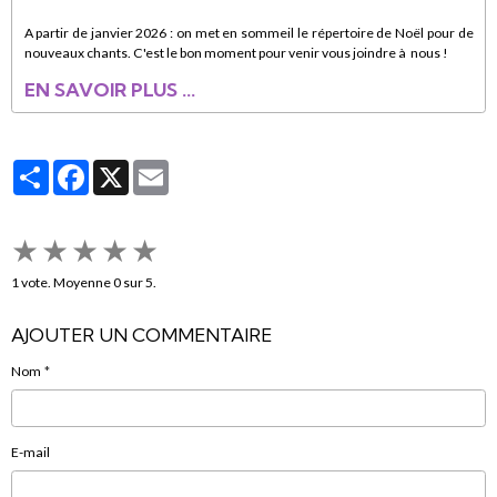
A partir de janvier 2026 : on met en sommeil le répertoire de Noël pour de
nouveaux chants. C'est le bon moment pour venir vous joindre à nous !
EN SAVOIR PLUS ...
Partager
Facebook
X
Email
★
★
★
★
★
1
vote. Moyenne
0
sur 5.
AJOUTER UN COMMENTAIRE
Nom
E-mail