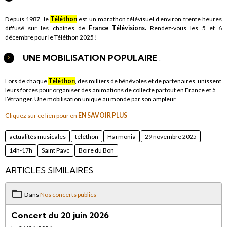
Depuis 1987, le
Téléthon
est un marathon télévisuel d’environ trente heures
diffusé sur les chaînes de
France Télévisions.
Rendez-vous les 5 et 6
décembre pour le Téléthon 2025 !
UNE MOBILISATION POPULAIRE
:
Lors de chaque
Téléthon
, des milliers de bénévoles et de partenaires, unissent
leurs forces pour organiser des animations de collecte partout en France et à
l’étranger. Une mobilisation unique au monde par son ampleur.
Cliquez sur ce lien pour en
EN SAVOIR PLUS
actualités musicales
téléthon
Harmonia
29 novembre 2025
14h-17h
Saint Pavc
Boire du Bon
ARTICLES SIMILAIRES
Dans
Nos concerts publics
Concert du 20 juin 2026