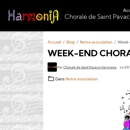
Acc
Chorale de Saint Pava
Accueil
Blog
Notre association
Week-
WEEK-END CHOR
Par
Chorale de Saint Pavace Harmonia
Le 20
Dans
Notre association