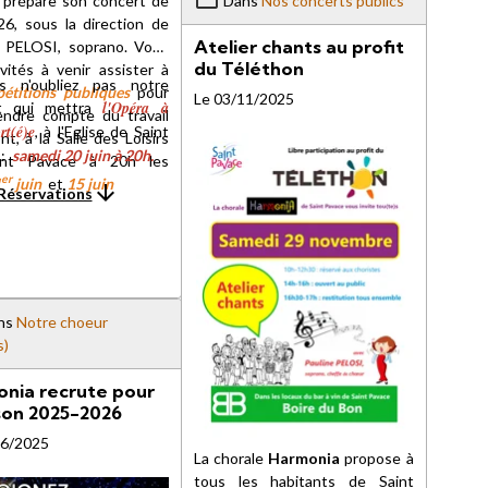
 prépare son concert de
Dans
Nos concerts publics
26, sous la direction de
Atelier chants au profit
e PELOSI, soprano. Vous
du Téléthon
vités à venir assister à
s n'oubliez pas notre
pétitions publiques
pour
Le 03/11/2025
l'Opéra à
t qui mettra
endre compte du travail
rt(é)e
, à l'Eglise de Saint
t, à la Salle des Loisirs
 :
samedi 20 juin à 20h
.
int Pavace à 20h les
er
1
juin
et
15 juin
Réservations
ns
Notre choeur
s)
nia recrute pour
ison 2025-2026
06/2025
La chorale
Harmonia
propose à
tous les habitants de Saint