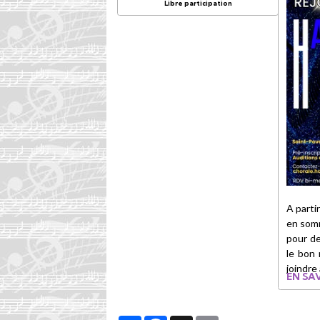
Libre participation
A parti
en somm
pour d
le bon
joindre
EN SAV