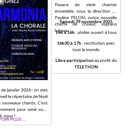
Pavace de venir chanter
ensemble, sous la direction de
Pauline PELOSI, notre nouvelle
Samedi 29 novembre 2025
cheffe de choeur, soprano
lyrique.
14h à 16h
: atelier ouvert à tous
16h30 à 17h
: restitution avec
tout le monde
Libre participation
au profit du
TELETHON
r de janvier 2026 : on met
eil le répertoire de Noël
e nouveaux chants. C'est
 moment pour venir vous
 à nous !
OIR PLUS ...