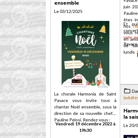
Pavace
ensemble
juin 20
Le 03/12/2025
Paulin
êtes in
Et pui
nos
ré
concer
vous r
votre po
en amon
Pavace
de Sa
lundis
Da
La chorale Harmonia de Saint
(adulte
Pavace vous invite tous à
chanter Noël ensemble, sous la
Harmo
direction de sa nouvelle cheffe
la sa
Pauline Pelosi. Rendez-vous :
Vendredi 19 décembre 2022 à
Le 20/
19h30