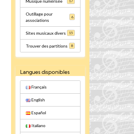
Musique numérisée
17
Outillage pour
6
associations
Sites musicaux divers
15
Trouver des partitions
8
Langues disponibles
Français
English
Español
Italiano