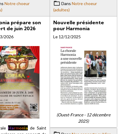
ns
Notre choeur
Dans
Notre choeur
s)
(adultes)
nia prépare son
Nouvelle présidente
rt de juin 2026
pour Harmonia
03/2026
Le 12/12/2025
(Ouest-France - 12 décembre
2025)
rale
Ha
rm
on
ia
de Saint