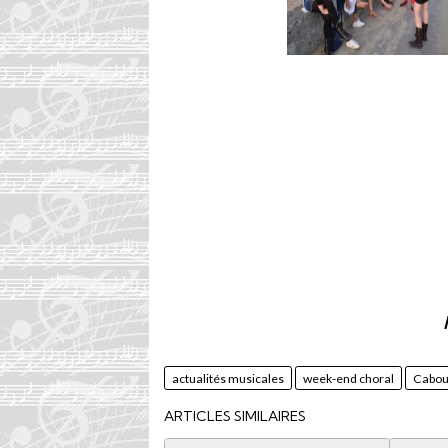
actualités musicales
week-end choral
Cabou
ARTICLES SIMILAIRES