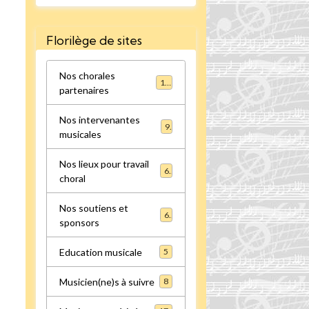
Florilège de sites
Nos chorales
16
partenaires
Nos intervenantes
9
musicales
Nos lieux pour travail
6
choral
Nos soutiens et
6
sponsors
Education musicale
5
Musicien(ne)s à suivre
8