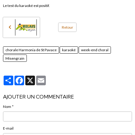
Le test du karaoké est positif.
Retour
chorale Harmonia de St Pavace
karaoké
week-end choral
Misengrain
Partager
Facebook
X
Email
AJOUTER UN COMMENTAIRE
Nom
E-mail