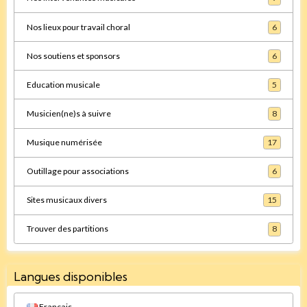
Nos lieux pour travail choral
6
Nos soutiens et sponsors
6
Education musicale
5
Musicien(ne)s à suivre
8
Musique numérisée
17
Outillage pour associations
6
Sites musicaux divers
15
Trouver des partitions
8
Langues disponibles
Français