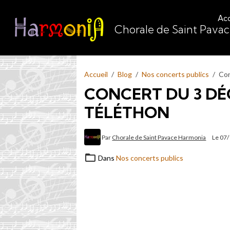
Acc
Chorale de Saint Pava
Accueil
Blog
Nos concerts publics
Con
CONCERT DU 3 DÉ
TÉLÉTHON
Par
Chorale de Saint Pavace Harmonia
Le 07
Dans
Nos concerts publics