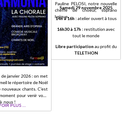
Pauline PELOSI, notre nouvelle
Samedi 29 novembre 2025
cheffe de choeur, soprano
lyrique.
14h à 16h
: atelier ouvert à tous
16h30 à 17h
: restitution avec
tout le monde
Libre participation
au profit du
TELETHON
r de janvier 2026 : on met
eil le répertoire de Noël
e nouveaux chants. C'est
 moment pour venir vous
 à nous !
OIR PLUS ...