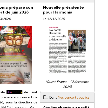
nia prépare son
Nouvelle présidente
rt de juin 2026
pour Harmonia
03/2026
Le 12/12/2025
(Ouest-France - 12 décembre
2025)
rale
Ha
rm
on
ia
de Saint
 prépare son concert de
Dans
Nos concerts publics
26, sous la direction de
Atelier chants au profit
e PELOSI, soprano. Vous