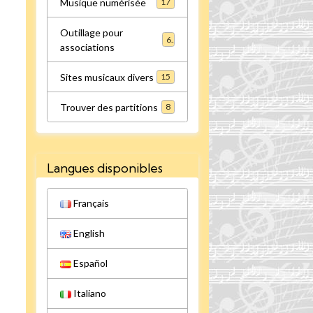
Musique numérisée
17
Outillage pour
6
associations
Sites musicaux divers
15
Trouver des partitions
8
Langues disponibles
Français
English
Español
Italiano