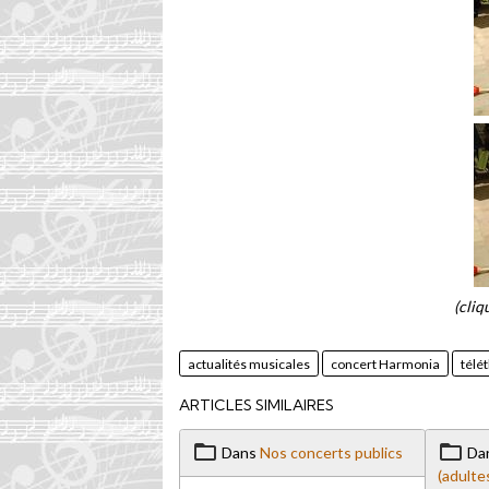
(cliq
actualités musicales
concert Harmonia
télé
ARTICLES SIMILAIRES
Dans
Nos concerts publics
Da
(adulte