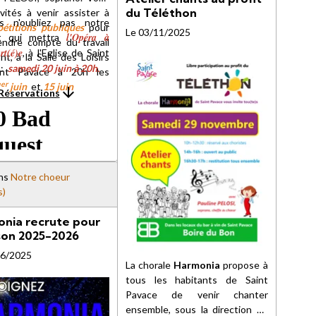
du Téléthon
vités à venir assister à
s n'oubliez pas notre
pétitions publiques
pour
Le 03/11/2025
l'Opéra à
t qui mettra
endre compte du travail
rt(é)e
, à l'Eglise de Saint
t, à la Salle des Loisirs
 :
samedi 20 juin à 20h
.
int Pavace à 20h les
er
1
juin
et
15 juin
Réservations
ns
Notre choeur
s)
nia recrute pour
ison 2025-2026
06/2025
La chorale
Harmonia
propose à
tous les habitants de Saint
Pavace de venir chanter
ensemble, sous la direction de