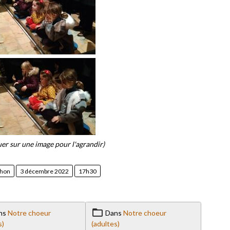
uer sur une image pour l'agrandir)
thon
3 décembre 2022
17h30
ns
Notre choeur
Dans
Notre choeur
s)
(adultes)