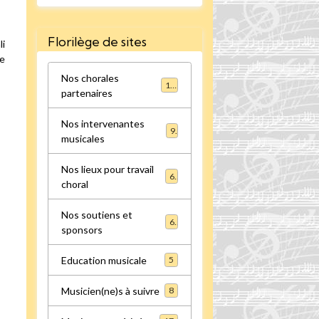
Florilège de sites
li
ce
Nos chorales
16
partenaires
Nos intervenantes
9
musicales
Nos lieux pour travail
6
choral
Nos soutiens et
6
sponsors
Education musicale
5
Musicien(ne)s à suivre
8