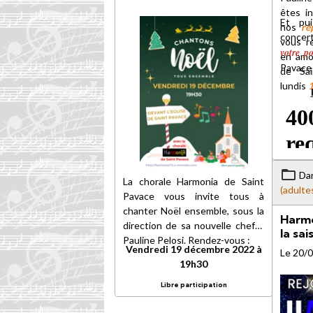
êtes in
Et pui
nos
ré
concer
vous r
votre po
en amon
Pavace
de Sa
lundis
Da
La chorale Harmonia de Saint
(adulte
Pavace vous invite tous à
chanter Noël ensemble, sous la
Harmo
direction de sa nouvelle cheffe
la sa
Pauline Pelosi. Rendez-vous :
Vendredi 19 décembre 2022 à
Le 20/
19h30
Libre participation