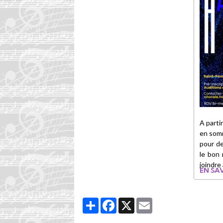
A parti
en somm
pour d
le bon
joindre
EN SAV
Partager
Facebook
X
Email