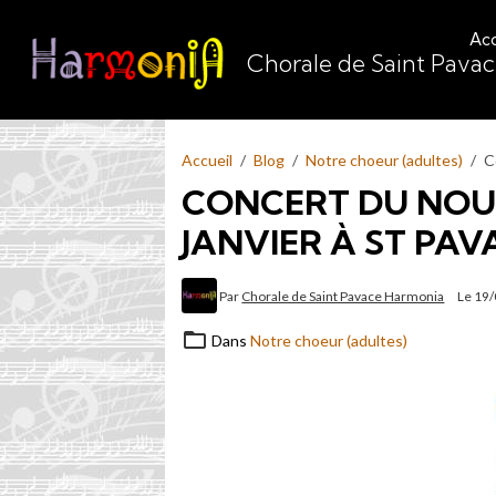
Acc
Chorale de Saint Pava
Accueil
Blog
Notre choeur (adultes)
C
CONCERT DU NOUV
JANVIER À ST PAV
Par
Chorale de Saint Pavace Harmonia
Le 19
Dans
Notre choeur (adultes)