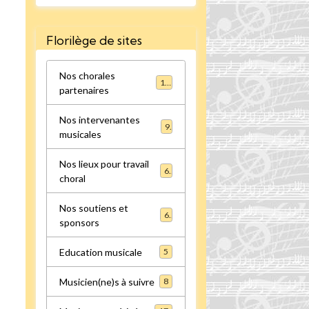
Florilège de sites
Nos chorales
16
partenaires
Nos intervenantes
9
musicales
Nos lieux pour travail
6
choral
Nos soutiens et
6
sponsors
Education musicale
5
Musicien(ne)s à suivre
8