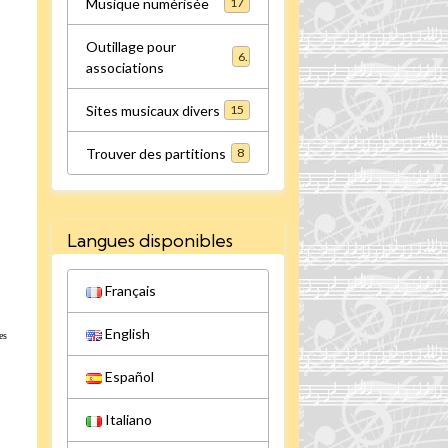
Musique numérisée
17
Outillage pour
6
associations
Sites musicaux divers
15
Trouver des partitions
8
Langues disponibles
Français
English
es
Español
Italiano