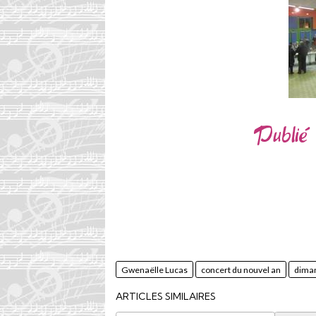
Gwenaëlle Lucas
concert du nouvel an
diman
ARTICLES SIMILAIRES