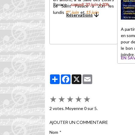
Pavace :
samedi 20 juin à 20h
.
de Saint Pavace à 20h les
er
lundis
1
juin
et
15 juin
Réservations
A parti
en somm
pour d
le bon
joindre
EN SAV
Partager
Facebook
X
Email
★
★
★
★
★
2
votes. Moyenne
0
sur 5.
AJOUTER UN COMMENTAIRE
Nom