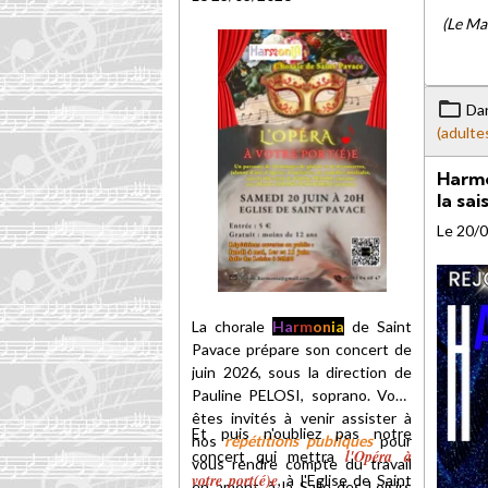
(Le Mai
Da
(adulte
Harmo
la sa
Le 20/
La chorale
Ha
rm
on
ia
de Saint
Pavace prépare son concert de
juin 2026, sous la direction de
Pauline PELOSI, soprano. Vous
êtes invités à venir assister à
Et puis n'oubliez pas notre
nos
répétitions publiques
pour
l'Opéra à
concert qui mettra
vous rendre compte du travail
votre port(é)e
, à l'Eglise de Saint
en amont, à la Salle des Loisirs