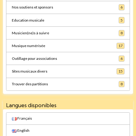
Nos soutiens et sponsors
6
Education musicale
5
Musicien(ne)s à suivre
8
Musique numérisée
17
Outillage pour associations
6
Sites musicaux divers
15
Trouver des partitions
8
Langues disponibles
Français
English