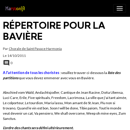
RÉPERTOIRE POUR LA
BAVIÈRE
Par
Chorale de Saint Pavace Harmonia
Le 14/10/2011
0
A l'attention de tous les choristes
: veuillez trouver ci-dessous la
liste des
partitions
que vous devez emmener avec vous en Bavière.
Abschied vom Wald, Andachtsjodler, Cantique de Jean Racine, Doña Ubensa,
Luci Care, Erile, Five spirituals, Freedom, Lacrimosa, La ville que j'ai tant aimée,
Le colporteur, Le tourdion, Maria lassu, Mon amant de St Jean, Piu non si
trovano, Quand le vin est bon, Soon I will be done, Tibie païom, Tout le monde
veut devenir un cat, Va pensiero, We shall overcome, Weep oh mine eyes, Zum
Sanctus.
L'ordre des chants sera défini ultérieurement.