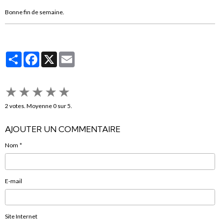
Bonne fin de semaine.
Partager
Facebook
X
Email
★
★
★
★
★
2
votes. Moyenne
0
sur 5.
AJOUTER UN COMMENTAIRE
Nom
E-mail
Site Internet