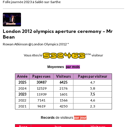
Folle journée 2023 à Sablé-sur-Sarthe
London 2012 olympics aperture ceremony - Mr
Bean
Rowan Atkinson @ London Olympics 2012 "
ème
Vous êtes le
visiteur
Moyennes
par mois
Année
Pages vues
Visiteurs
Pages par visiteur
2025
30487
6425
4,7
2024
12529
2176
5,8
2023
11939
1601
7,5
2022
7141
1566
4,6
2021
9619
4250
2,3
Records
de visiteurs
par jour