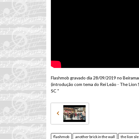
Flashmob gravado dia 28/09/2019 no Beiramar
(introdução com tema do Rei Leão - The Lion 
SC "
flashmob
another brick in the wall
the lion sl