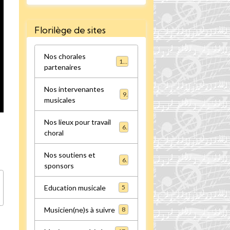
Florilège de sites
Nos chorales
16
partenaires
Nos intervenantes
9
musicales
Nos lieux pour travail
6
choral
Nos soutiens et
6
sponsors
Education musicale
5
Musicien(ne)s à suivre
8