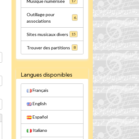
Musique numérisée
17
Outillage pour
6
associations
Sites musicaux divers
15
Trouver des partitions
8
Langues disponibles
Français
English
Español
Italiano