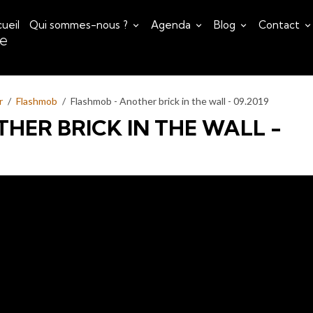
ueil
Qui sommes-nous ?
Agenda
Blog
Contact
ce
r
Flashmob
Flashmob - Another brick in the wall - 09.2019
HER BRICK IN THE WALL -