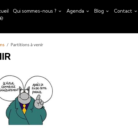
ueil
Qui sommes-nous ?
Agenda
Blog
Contact
ce
ons
Partitions à venir
IR