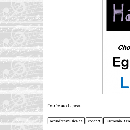
Entrée au chapeau
actualités musicales
concert
Harmonia St P