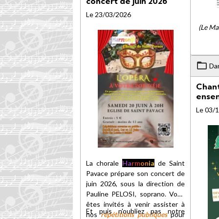
concert de juin 2026
Le 23/03/2026
(Le Mai
Da
Chant
ense
Le 03/
La chorale
Ha
rm
on
ia
de Saint
Pavace prépare son concert de
juin 2026, sous la direction de
Pauline PELOSI, soprano. Vous
êtes invités à venir assister à
Et puis n'oubliez pas notre
nos
répétitions publiques
pour