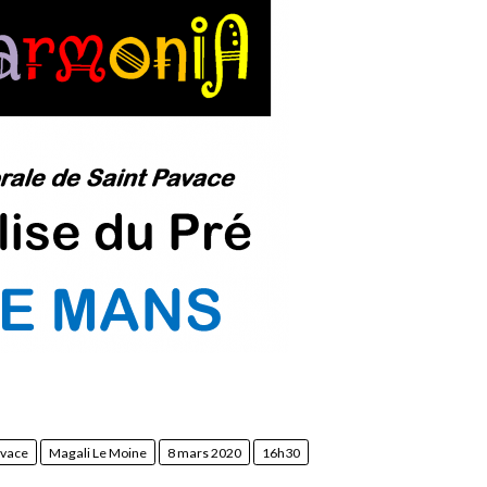
avace
Magali Le Moine
8 mars 2020
16h30