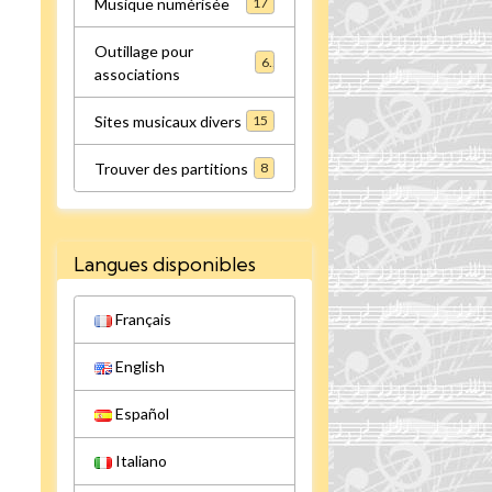
Musique numérisée
17
Outillage pour
6
associations
Sites musicaux divers
15
Trouver des partitions
8
Langues disponibles
Français
English
Español
Italiano