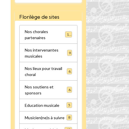
Florilège de sites
Nos chorales
16
partenaires
Nos intervenantes
9
musicales
Nos lieux pour travail
6
choral
Nos soutiens et
6
sponsors
Education musicale
5
Musicien(ne)s à suivre
8