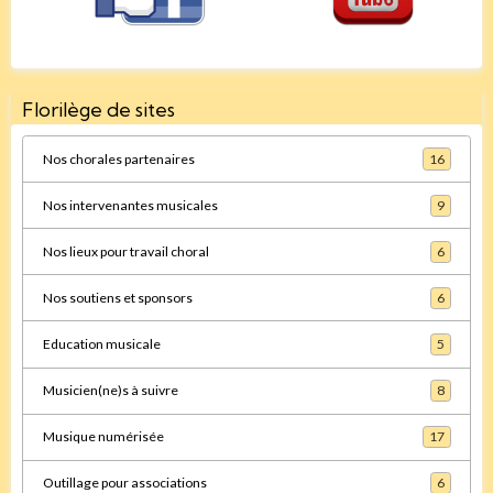
Florilège de sites
Nos chorales partenaires
16
Nos intervenantes musicales
9
Nos lieux pour travail choral
6
Nos soutiens et sponsors
6
Education musicale
5
Musicien(ne)s à suivre
8
Musique numérisée
17
Outillage pour associations
6