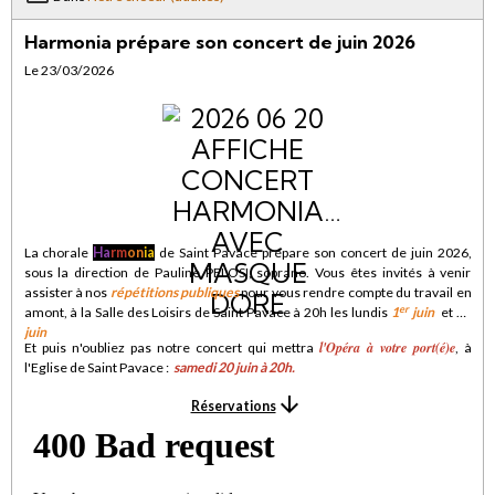
Harmonia prépare son concert de juin 2026
Le 23/03/2026
La chorale
Ha
rm
on
ia
de Saint Pavace prépare son concert de juin 2026,
sous la direction de Pauline PELOSI, soprano. Vous êtes invités à venir
assister à nos
répétitions publiques
pour vous rendre compte du travail en
er
amont, à la Salle des Loisirs de Saint Pavace à 20h les lundis
1
juin
et
15
juin
l'Opéra à votre port(é)e
Et puis n'oubliez pas notre concert qui mettra
, à
l'Eglise de Saint Pavace :
samedi 20 juin à 20h
.
Réservations