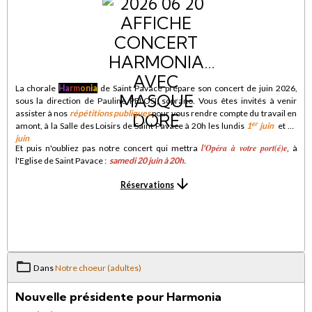
La chorale
Ha
rm
on
ia
de Saint Pavace prépare son concert de juin 2026,
sous la direction de Pauline PELOSI, soprano. Vous êtes invités à venir
assister à nos
répétitions publiques
pour vous rendre compte du travail en
er
amont, à la Salle des Loisirs de Saint Pavace à 20h les lundis
1
juin
et
15
juin
l'Opéra à votre port(é)e
Et puis n'oubliez pas notre concert qui mettra
, à
l'Eglise de Saint Pavace :
samedi 20 juin à 20h
.
Réservations
Dans
Notre choeur (adultes)
Nouvelle présidente pour Harmonia