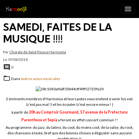
SAMEDI, FAITES DE LA
MUSIQUE !!!!
Par
Chorale de Saint Pavace Harmonia
Le 19/06/2014
0
Dans
Autres actus musicales
2 éminents membres d'Harmonia et leurs potes vous invitent à venir les voir
(c'est pas mal !) et les écouter (c'est encore mieux ! )
à partir de
20h au Comptoir Gourmand, 57 avenue de la Prefecture:
Parenthese et Sepia
y feront en effet concert commun !!
Au programme: du jazz, du latino, du cool, du moins cool, de la valse, du rock,
des chansons à texte, bref que des bonnes choses à déguster sans aucune
modération !!