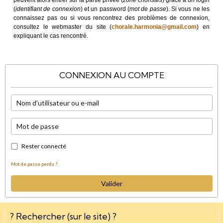
peuvent alors entrer sur la partie privée (
zone choristes
) grâce à un login
(
identifiant de connexion
) et un password (
mot de passe
). Si vous ne les
connaissez pas ou si vous rencontrez des problèmes de connexion,
consultez le webmaster du site (
chorale.harmonia@gmail.com
) en
expliquant le cas rencontré.
CONNEXION AU COMPTE
Rester connecté
Mot de passe perdu ?
Valider
? Rechercher (sur le site) ?