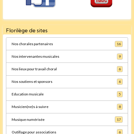
Florilège de sites
Nos chorales partenaires
16
Nos intervenantes musicales
9
Nos lieux pour travail choral
6
Nos soutiens et sponsors
6
Education musicale
5
Musicien(ne)s à suivre
8
Musique numérisée
17
Outillage pour associations
6