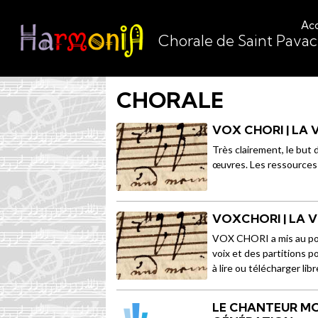
Acc
Chorale de Saint Pava
CHORALE
VOX CHORI | LA
Très clairement, le but 
œuvres. Les ressources
VOXCHORI | LA 
VOX CHORI a mis au poin
voix et des partitions p
à lire ou télécharger lib
LE CHANTEUR MO