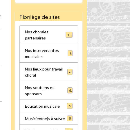
n
Florilège de sites
Nos chorales
16
partenaires
Nos intervenantes
9
musicales
Nos lieux pour travail
6
choral
Nos soutiens et
6
sponsors
Education musicale
5
Musicien(ne)s à suivre
8