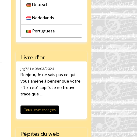
é
Deutsch
Nederlands
Portuguesa
Livre d'or
jcg72
Le 08/03/2024
Bonjour, Je ne sais pas ce qui
,
vous amène à penser que votre
site a été copié. Je ne trouve
trace que ...
Tous les messages
Pépites du web