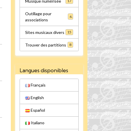
Musique numérisée
17
Outillage pour
6
associations
Sites musicaux divers
15
Trouver des partitions
8
Langues disponibles
Français
English
Español
Italiano