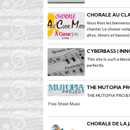
CHORALE AU CLAI
Vous êtes les bienvenus 
chanter. Le choeur comp
altos, ténors et basse
CYBERBASS | IN
This site is such a bles
perfectly.
THE MUTOPIA PR
THE MUTOPIA PROJECT :
CHORALE DE LA J