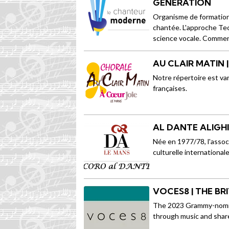
GÉNÉRATION
Organisme de formation 
chantée. L'approche Te
science vocale. Comment 
AU CLAIR MATIN 
Notre répertoire est va
françaises.
AL DANTE ALIGHI
Née en 1977/78, l'associa
culturelle internationa
VOCES8 | THE BR
The 2023 Grammy-nomina
through music and share