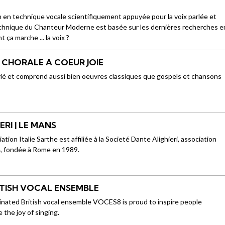
en technique vocale scientifiquement appuyée pour la voix parlée et
chnique du Chanteur Moderne est basée sur les dernières recherches e
ça marche ... la voix ?
| CHORALE A COEUR JOIE
rié et comprend aussi bien oeuvres classiques que gospels et chansons
ERI | LE MANS
tion Italie Sarthe est affiliée à la Societé Dante Alighieri, association
le, fondée à Rome en 1989.
ITISH VOCAL ENSEMBLE
ted British vocal ensemble VOCES8 is proud to inspire people
 the joy of singing.