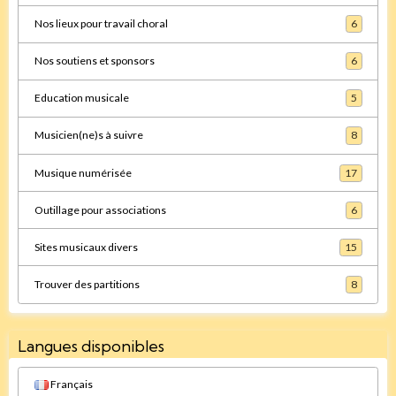
Nos lieux pour travail choral
6
Nos soutiens et sponsors
6
Education musicale
5
Musicien(ne)s à suivre
8
Musique numérisée
17
Outillage pour associations
6
Sites musicaux divers
15
Trouver des partitions
8
Langues disponibles
Français