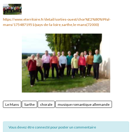
https://www.eterritoire.fr/detail/sorties-ouest/chor%E2%80%99al-
mans/1754871951/pays-de-la-loire,sarthe,le-mans(72000)
Le Mans
Sarthe
chorale
musique romantique allemande
Vous devez être connecté pour poster un commentaire