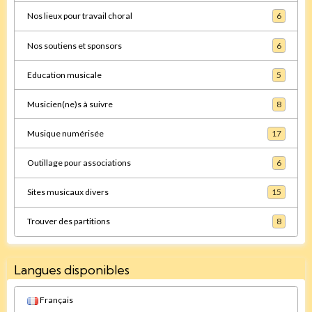
Nos lieux pour travail choral
6
Nos soutiens et sponsors
6
Education musicale
5
Musicien(ne)s à suivre
8
Musique numérisée
17
Outillage pour associations
6
Sites musicaux divers
15
Trouver des partitions
8
Langues disponibles
Français