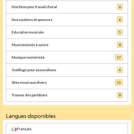
Nos lieux pour travail choral
6
Nos soutiens et sponsors
6
Education musicale
5
Musicien(ne)s à suivre
8
Musique numérisée
17
Outillage pour associations
6
Sites musicaux divers
15
Trouver des partitions
8
Langues disponibles
Français