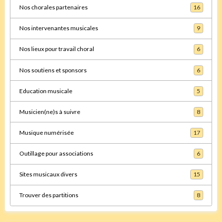
Nos chorales partenaires
16
Nos intervenantes musicales
9
Nos lieux pour travail choral
6
Nos soutiens et sponsors
6
Education musicale
5
Musicien(ne)s à suivre
8
Musique numérisée
17
Outillage pour associations
6
Sites musicaux divers
15
Trouver des partitions
8