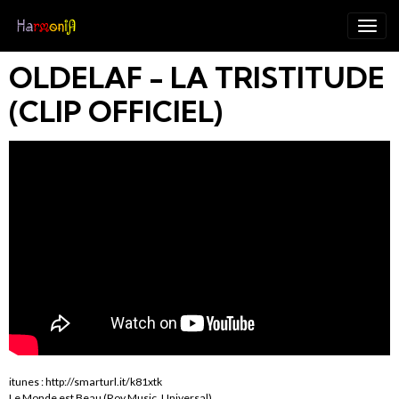
OLDELAF - LA TRISTITUDE
(CLIP OFFICIEL)
itunes : http://smarturl.it/k81xtk
Le Monde est Beau (Roy Music, Universal)