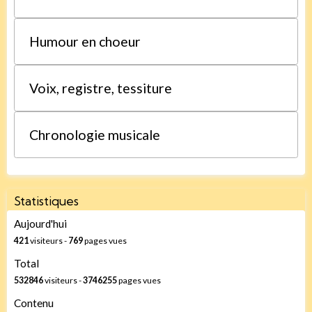
Humour en choeur
Voix, registre, tessiture
Chronologie musicale
Statistiques
Aujourd'hui
421
visiteurs -
769
pages vues
Total
532846
visiteurs -
3746255
pages vues
Contenu