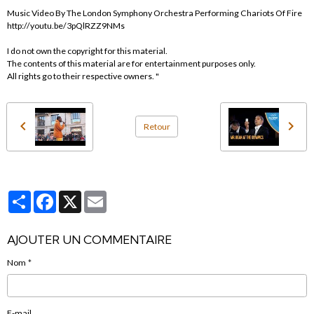
Music Video By The London Symphony Orchestra Performing Chariots Of Fire
http://youtu.be/3pQlRZZ9NMs
I do not own the copyright for this material.
The contents of this material are for entertainment purposes only.
All rights go to their respective owners. "
Retour
Partager
Facebook
X
Email
AJOUTER UN COMMENTAIRE
Nom
E-mail