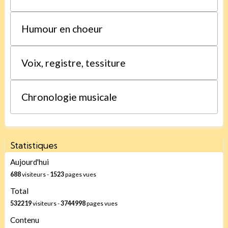
Humour en choeur
Voix, registre, tessiture
Chronologie musicale
Statistiques
Aujourd'hui
688
visiteurs -
1523
pages vues
Total
532219
visiteurs -
3744998
pages vues
Contenu