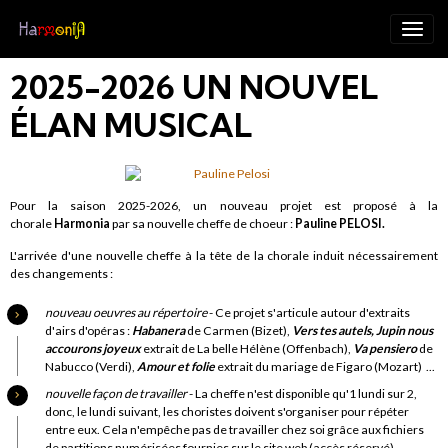
2025-2026 UN NOUVEL
ÉLAN MUSICAL
Pour la saison 2025-2026, un nouveau projet est proposé à la
chorale
Harmonia
par sa nouvelle cheffe de choeur :
Pauline PELOSI.
L'arrivée d'une nouvelle cheffe à la tête de la chorale induit nécessairement
des changements :
nouveau oeuvres au répertoire
- Ce projet s'articule autour d'extraits
d'airs d'opéras :
Habanera
de Carmen (Bizet),
Vers tes autels, Jupin nous
accourons joyeux
extrait de La belle Hélène (Offenbach),
Va pensiero
de
Nabucco (Verdi),
Amour et folie
extrait du mariage de Figaro (Mozart) ...
nouvelle façon de travailler
- La cheffe n'est disponible qu'1 lundi sur 2,
donc, le lundi suivant, les choristes doivent s'organiser pour répéter
entre eux. Cela n'empêche pas de travailler chez soi grâce aux fichiers
de partitions numérisées fournies sur le site web (accès réservé).