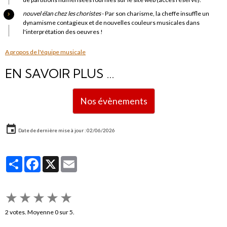
nouvel élan chez les choristes
- Par son charisme, la cheffe insuffle un
dynamisme contagieux et de nouvelles couleurs musicales dans
l'interprétation des oeuvres !
A propos de l'équipe musicale
EN SAVOIR PLUS ...
Nos évènements
Date de dernière mise à jour : 02/06/2026
Partager
Facebook
X
Email
★
★
★
★
★
2
votes. Moyenne
0
sur 5.