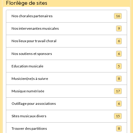
Florilège de sites
Nos chorales partenaires
16
Nos intervenantes musicales
9
Nos lieux pour travail choral
6
Nos soutiens et sponsors
6
Education musicale
5
Musicien(ne)s à suivre
8
Musique numérisée
17
Outillage pour associations
6
Sites musicaux divers
15
Trouver des partitions
8