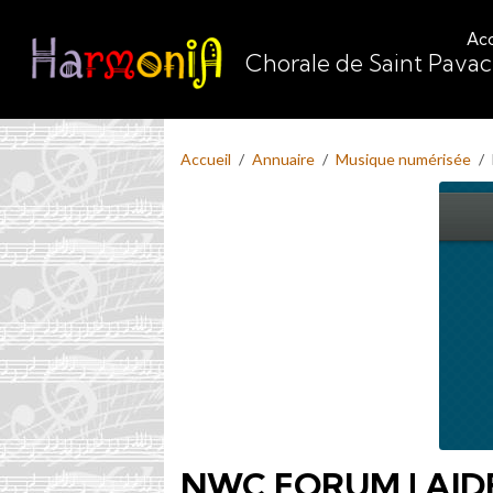
Acc
Chorale de Saint Pava
Accueil
Annuaire
Musique numérisée
NWC FORUM | AID