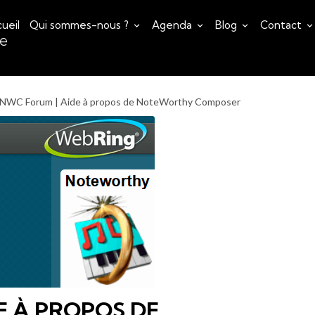
ueil
Qui sommes-nous ?
Agenda
Blog
Contact
ce
NWC Forum | Aide à propos de NoteWorthy Composer
E À PROPOS DE