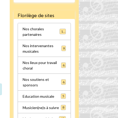
Florilège de sites
Nos chorales
16
partenaires
Nos intervenantes
9
musicales
Nos lieux pour travail
6
choral
Nos soutiens et
6
sponsors
Education musicale
5
Musicien(ne)s à suivre
8