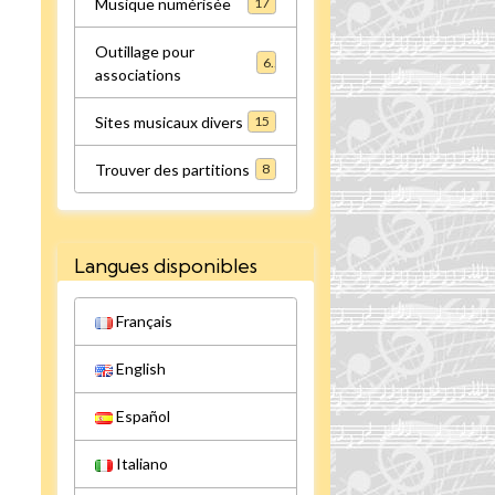
Musique numérisée
17
Outillage pour
6
associations
Sites musicaux divers
15
Trouver des partitions
8
Langues disponibles
Français
English
Español
Italiano